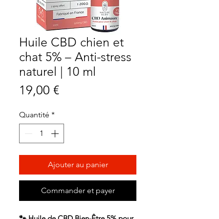
Huile CBD chien et
chat 5% – Anti-stress
naturel | 10 ml
Prix
19,00 €
Quantité
*
Ajouter au panier
Commander et payer
🐾 Huile de CBD Bien-Être 5% pour