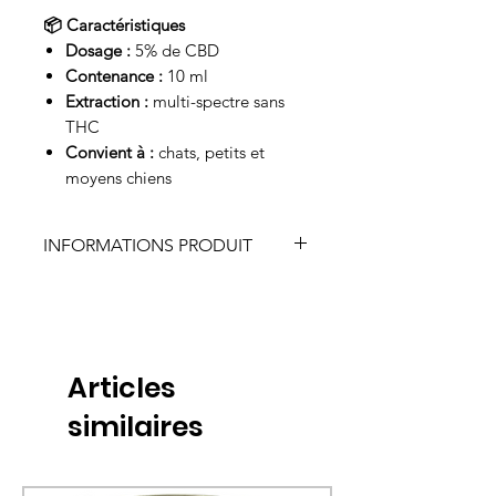
📦 Caractéristiques
Dosage :
5% de CBD
Contenance :
10 ml
Extraction :
multi-spectre sans
THC
Convient à :
chats, petits et
moyens chiens
INFORMATIONS PRODUIT
INGREDIENTS:
Huile de saumon :
2,2 % acide eicosapentaénoïque
3,2 % acide docosahexaénoïque
Articles
5,7 % acide alpha-linolénique
similaires
14,0 % acide gras omega-3
Origine : Europe