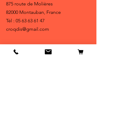
875 route de Molières
82000 Montauban, France
Tél :
05 63 63 61 47
croqdis@gmail.com
Infos
Contact
FAQ
Politique de cookies
Mentions légales
Politique de confidentialité
Conditions générales de vente
Livraison et retours