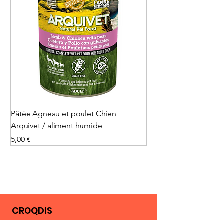
Pâtée Agneau et poulet Chien
Pâtée Saumon & Din
Arquivet / aliment humide
Arquivet / aliment 
Prix
Prix
5,00 €
5,00 €
CROQDIS